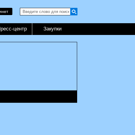
инет
ресс-центр
Закупки