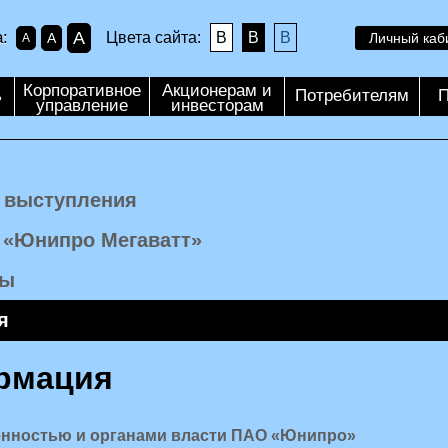
A
:
Цвета сайта:
B
B
B
A
Личный каб
A
Корпоративное
Акционерам и
ь
Потребителям
П
управление
инвесторам
, выступления
 «Юнипро Мегаватт»
лы
я
рмация
енностью и органами власти ПАО «Юнипро»