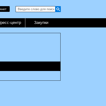
инет
ресс-центр
Закупки