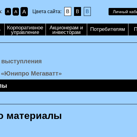
A
:
Цвета сайта:
B
B
B
A
Личный каб
A
Корпоративное
Акционерам и
ь
Потребителям
П
управление
инвесторам
, выступления
 «Юнипро Мегаватт»
алы
я
о материалы