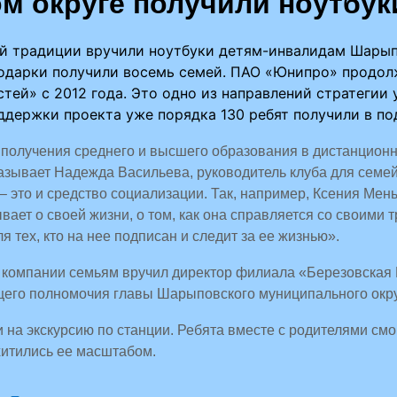
 округе получили ноутбук
ой традиции вручили ноутбуки детям-инвалидам Шары
 подарки получили восемь семей. ПАО «Юнипро» продо
ей» с 2012 года. Это одно из направлений стратегии 
ддержки проекта уже порядка 130 ребят получили в п
 получения среднего и высшего образования в дистанцион
казывает Надежда Васильева, руководитель клуба для семе
 – это и средство социализации. Так, например, Ксения Ме
вает о своей жизни, о том, как она справляется со своими т
тех, кто на нее подписан и следит за ее жизнью».
 и компании семьям вручил директор филиала «Березовск
щего полномочия главы Шарыповского муниципального окру
на экскурсию по станции. Ребята вместе с родителями смог
хитились ее масштабом.