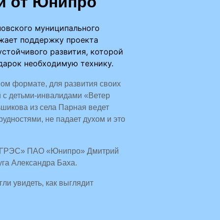
и от Юнипро
повского муниципального
лжает поддержку проекта
устойчивого развития, которой
одарок необходимую технику.
ном формате, для развития своих
й с детьми-инвалидами «Ветер
ньшикова из села Парная ведет
рудностями, не падает духом и это
ая ГРЭС» ПАО «Юнипро» Дмитрий
га Александра Баха.
ли увидеть, как выглядит