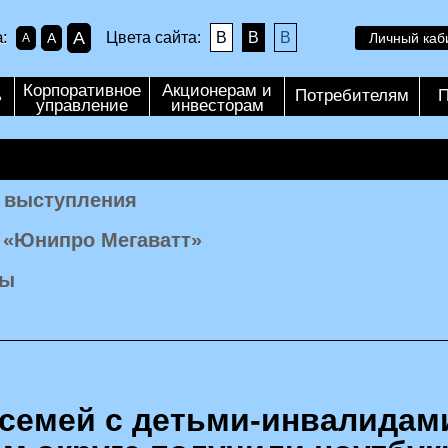
A
:
Цвета сайта:
B
B
B
A
Личный каб
A
Корпоративное
Акционерам и
ь
Потребителям
П
управление
инвесторам
, выступления
 «Юнипро Мегаватт»
лы
я
семей с детьми-инвалидам