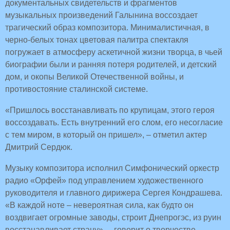
документальных свидетельств и фрагментов
музыкальных произведений Галынина воссоздает
трагический образ композитора. Минималистичная, в
черно-белых тонах цветовая палитра спектакля
погружает в атмосферу аскетичной жизни творца, в чьей
биографии были и ранняя потеря родителей, и детский
дом, и окопы Великой Отечественной войны, и
противостояние сталинской системе.
«Пришлось восстанавливать по крупицам, этого героя
воссоздавать. Есть внутренний его слом, его несогласие
с тем миром, в который он пришел», – отметил актер
Дмитрий Сердюк.
Музыку композитора исполнил Симфонический оркестр
радио «Орфей» под управлением художественного
руководителя и главного дирижера Сергея Кондрашева.
«В каждой ноте – невероятная сила, как будто он
воздвигает огромные заводы, строит Днепрогэс, из руин
восстанавливает страну», – говорит о творчестве