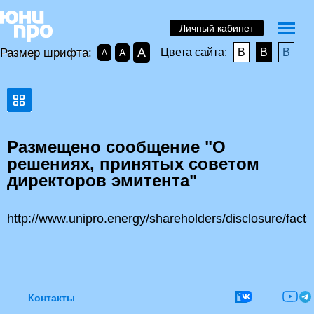
Личный кабинет
A
Размер шрифта:
Цвета сайта:
B
B
B
A
A
Размещено сообщение "О
решениях, принятых советом
директоров эмитента"
http://www.unipro.energy/shareholders/disclosure/facts
Контакты