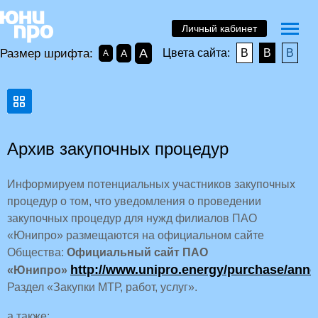
Личный кабинет
A
Размер шрифта:
Цвета сайта:
B
B
B
A
A
Архив закупочных процедур
Информируем потенциальных участников закупочных
процедур о том, что уведомления о проведении
закупочных процедур для нужд филиалов ПАО
«Юнипро» размещаются на официальном сайте
Общества:
Официальный сайт ПАО
http://www.unipro.energy/purchase/ann
«Юнипро»
Раздел «Закупки МТР, работ, услуг».
а также: