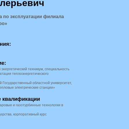
алерьевич
а по эксплуатации филиала
ро»
ния:
ие:
й энергетический техникум, специальность
атация теплоэнергетического
ий Государственный областной университет,
епловые электрические станции»
 квалификации
Паровые и газотурбинные технологии в
дерства, корпоративный курс