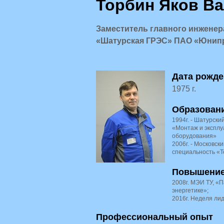
Торбин Яков В
Заместитель главного инженер
«Шатурская ГРЭС» ПАО «Юнип
Дата рожде
1975 г.
Образован
1994г. - Шатурски
«Монтаж и эксплу
оборудования»
2006г. - Московск
специальность «Т
Повышение
2008г. МЭИ ТУ, «
энергетике»;
2016г. Неделя ли
Профессиональный опыт