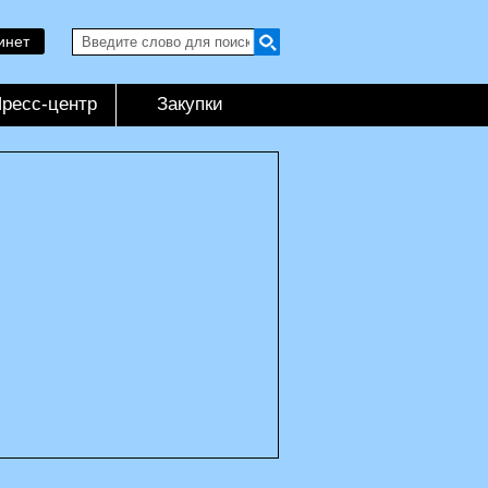
инет
ресс-центр
Закупки