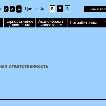
A
:
Цвета сайта:
B
B
B
A
Личный каб
A
Корпоративное
Акционерам и
ь
Потребителям
П
управление
инвесторам
ная ответственность
и
я