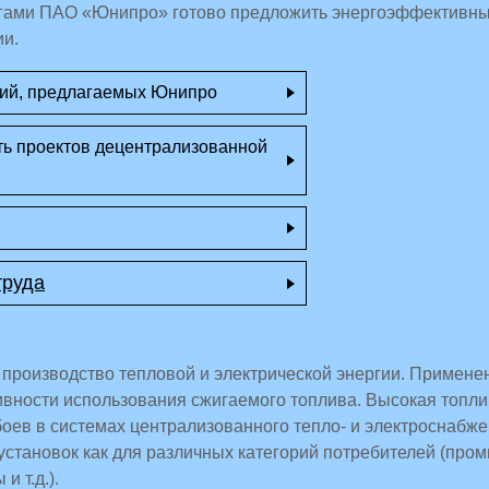
егами ПАО «Юнипро» готово предложить энергоэффективн
ии.
ий, предлагаемых Юнипро
ь проектов децентрализованной
труда
производство тепловой и электрической энергии. Примене
вности использования сжигаемого топлива. Высокая топли
боев в системах централизованного тепло- и электроснабж
установок как для различных категорий потребителей (пр
и т.д.).