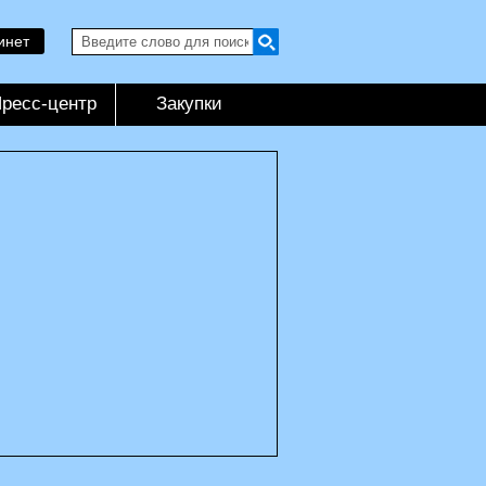
инет
ресс-центр
Закупки