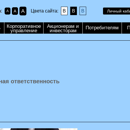
A
:
Цвета сайта:
B
B
B
A
Личный каб
A
Корпоративное
Акционерам и
ь
Потребителям
П
управление
инвесторам
ная ответственность
и
я