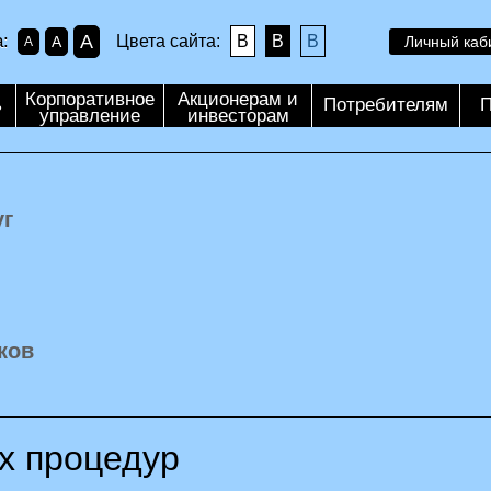
A
:
Цвета сайта:
B
B
B
A
Личный каб
A
Корпоративное
Акционерам и
ь
Потребителям
П
управление
инвесторам
уг
ков
я
х процедур