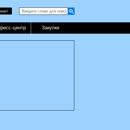
инет
ресс-центр
Закупки