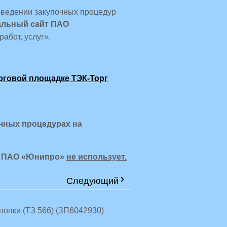
оведении закупочных процедур
льный сайт ПАО
работ, услуг».
рговой площадке ТЭК-Торг
чных процедурах на
ур ПАО «Юнипро»
не использует.
Следующий
нопки (ТЗ 566) (ЗП6042930)