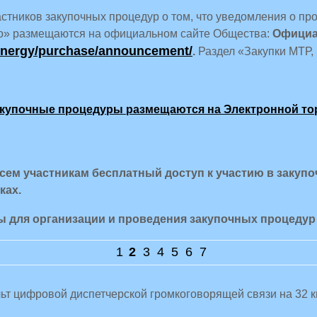
тников закупочных процедур о том, что уведомления о пр
» размещаются на официальном сайте Общества:
Официа
.energy/purchase/announcement/
.
Раздел «Закупки МТР, 
акупочные процедуры размещаются на
Электронной то
ем участникам бесплатный доступ к участию в закупо
ках.
сы для организации и проведения закупочных процед
1
2
3
4
5
6
7
ьт цифровой диспетчерской громкоговорящей связи на 32 к