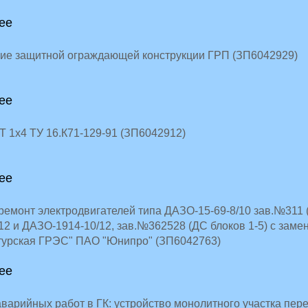
ее
ие защитной ограждающей конструкции ГРП (ЗП6042929)
ее
 1х4 ТУ 16.К71-129-91 (ЗП6042912)
ее
ремонт электродвигателей типа ДАЗО-15-69-8/10 зав.№311
12 и ДАЗО-1914-10/12, зав.№362528 (ДС блоков 1-5) с заме
урская ГРЭС" ПАО "Юнипро" (ЗП6042763)
ее
арийных работ в ГК: устройство монолитного участка пере