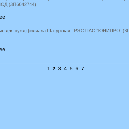
ПСД (ЗП6042744)
ее
ые для нужд филиала Шатурская ГРЭС ПАО "ЮНИПРО" (З
ее
1
2
3
4
5
6
7