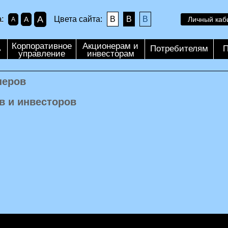
A
:
Цвета сайта:
B
B
B
A
Личный каб
A
Корпоративное
Акционерам и
ь
Потребителям
П
управление
инвесторам
неров
в и инвесторов