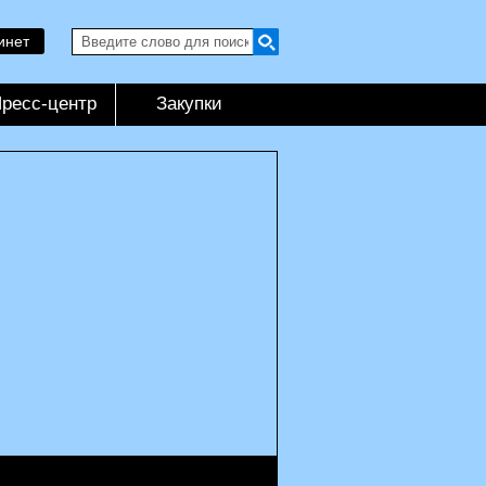
инет
ресс-центр
Закупки