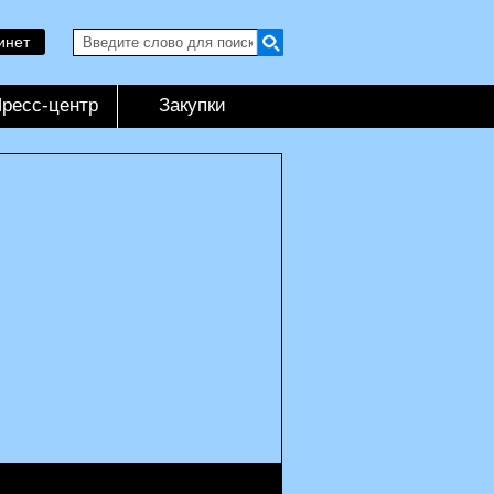
инет
ресс-центр
Закупки