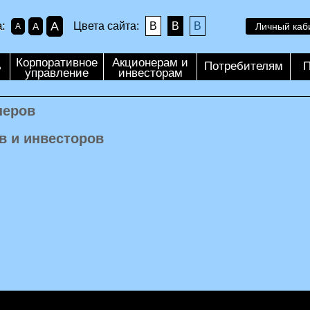
A
:
Цвета сайта:
B
B
B
A
Личный каб
A
Корпоративное
Акционерам и
ь
Потребителям
П
управление
инвесторам
неров
в и инвесторов