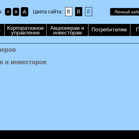
A
:
Цвета сайта:
B
B
B
A
Личный каб
A
Корпоративное
Акционерам и
ь
Потребителям
П
управление
инвесторам
неров
в и инвесторов