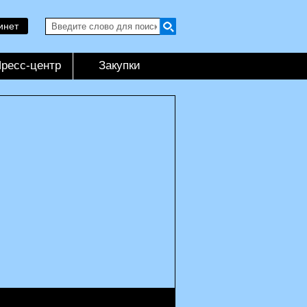
инет
ресс-центр
Закупки